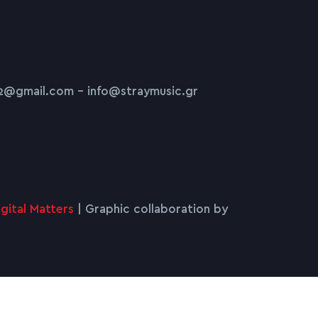
2@gmail.com – info@straymusic.gr
igital Matters
| Graphic collaboration by