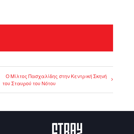
Ο Μίλτος Πασχαλίδης στην Κεντρική Σκηνή
του Σταυρού του Νότου