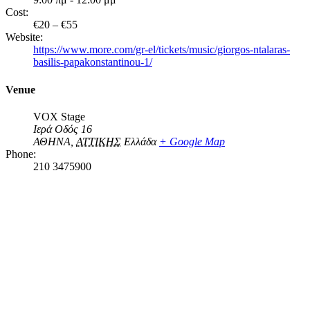
Cost:
€20 – €55
Website:
https://www.more.com/gr-el/tickets/music/giorgos-ntalaras-
basilis-papakonstantinou-1/
Venue
VOX Stage
Ιερά Οδός 16
ΑΘΗΝΑ
,
ΑΤΤΙΚΗΣ
Ελλάδα
+ Google Map
Phone:
210 3475900