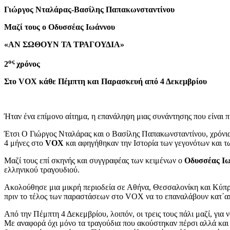
Γιώργος Νταλάρας-Βασίλης Παπακωνσταντίνου
Μαζί τους ο Οδυσσέας Ιωάννου
«ΑΝ ΣΩΘΟΥΝ ΤΑ ΤΡΑΓΟΥΔΙΑ»
ος
2
χρόνος
Στο
VOX
κάθε Πέμπτη και Παρασκευή από 4 Δεκεμβρίου
Ήταν ένα επίμονο αίτημα, η επανάληψη μιας συνάντησης που είναι π
Έτσι Ο Γιώργος Νταλάρας και ο Βασίλης Παπακωνσταντίνου, χρόνια
4 μήνες στο
VOX
και αφηγήθηκαν την Ιστορία των γεγονότων και τ
Μαζί τους επί σκηνής και συγγραφέας των κειμένων ο
Οδυσσέας Ι
ελληνικού τραγουδιού.
Ακολούθησε μια μικρή περιοδεία σε Αθήνα, Θεσσαλονίκη και Κύπρο
πριν το τέλος των παραστάσεων στο VOX να το επαναλάβουν κατ΄α
Από την Πέμπτη 4 Δεκεμβρίου, λοιπόν, οι τρεις τους πάλι μαζί, γι
Με αναφορά όχι μόνο τα τραγούδια που ακούστηκαν πέρσι αλλά και 