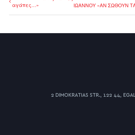
αγάπες…»
ΙΩΑΝΝΟΥ «ΑΝ ΣΩΘΟΥΝ Τ
2 DIMOKRATIAS STR., 122 44, EGA