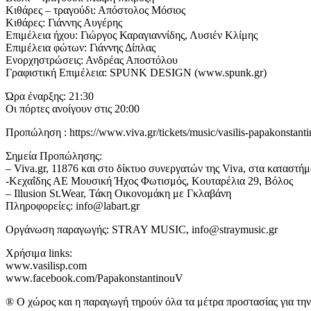
Κιθάρες – τραγούδι: Απόστολος Μόσιος
Κιθάρες: Γιάννης Αυγέρης
Επιμέλεια ήχου: Γιώργος Καραγιαννίδης, Λυσιέν Κλίμης
Επιμέλεια φώτων: Γιάννης Δίπλας
Ενορχηστρώσεις: Ανδρέας Αποστόλου
Γραφιστική Επιμέλεια: SPUNK DESIGN (www.spunk.gr)
Ώρα έναρξης: 21:30
Οι πόρτες ανοίγουν στις 20:00
Προπώληση : https://www.viva.gr/tickets/music/vasilis-papakonstanti
Σημεία Προπώλησης:
– Viva.gr, 11876 και στο δίκτυο συνεργατών της Viva, στα καταστή
-Κεχαΐδης ΑΕ Μουσική Ήχος Φωτισμός, Κουταρέλια 29, Βόλος
– Illusion St.Wear, Τάκη Οικονομάκη με Γκλαβάνη
Πληροφορείες: info@labart.gr
Οργάνωση παραγωγής: STRAY MUSIC, info@straymusic.gr
Χρήσιμα links:
www.vasilisp.com
www.facebook.com/PapakonstantinouV
® Ο χώρος και η παραγωγή τηρούν όλα τα μέτρα προστασίας για την