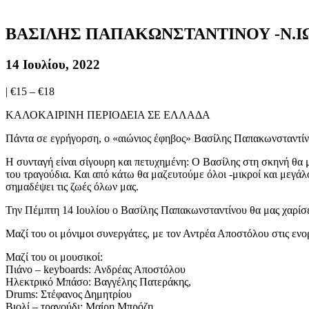
ΒΑΣΙΛΗΣ ΠΑΠΑΚΩΝΣΤΑΝΤΙΝΟΥ -Ν.Ι
14 Ιουλίου, 2022
|
€15 – €18
ΚΑΛΟΚΑΙΡΙΝΗ ΠΕΡΙΟΔΕΙΑ ΣΕ ΕΛΛΑΔΑ
Πάντα σε εγρήγορση, ο «αιώνιος έφηβος» Βασίλης Παπακωνσταντίνο
Η συνταγή είναι σίγουρη και πετυχημένη: Ο Βασίλης στη σκηνή θα μ
του τραγούδια. Και από κάτω θα μαζευτούμε όλοι -μικροί και μεγάλοι
σημαδέψει τις ζωές όλων μας.
Την Πέμπτη 14 Ιουλίου ο Βασίλης Παπακωνσταντίνου θα μας χαρίσει 
Μαζί του οι μόνιμοι συνεργάτες, με τον Αντρέα Αποστόλου στις ε
Μαζί του οι μουσικοί:
Πιάνο – keyboards: Ανδρέας Αποστόλου
Ηλεκτρικό Μπάσο: Βαγγέλης Πατεράκης,
Drums: Στέφανος Δημητρίου
Βιολί – τραγούδι: Μαίρη Μπρόζη