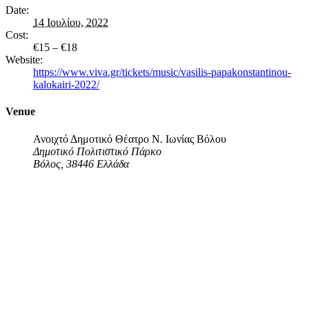
Date:
14 Ιουλίου, 2022
Cost:
€15 – €18
Website:
https://www.viva.gr/tickets/music/vasilis-papakonstantinou-
kalokairi-2022/
Venue
Ανοιχτό Δημοτικό Θέατρο Ν. Ιωνίας Βόλου
Δημοτικό Πολιτιστικό Πάρκο
Βόλος
,
38446
Ελλάδα