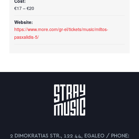
Cost:
€17 – €20
Website:
https://www.more.com/gr-el/tickets/music/miltos-
pasxalidis-5/
2 DIMOKRATIAS STR., 122 44, EGALEO / PHONE: