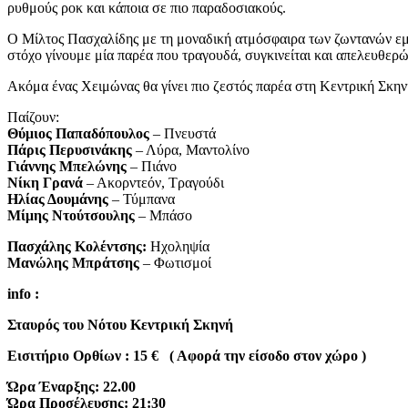
ρυθμούς ροκ και κάποια σε πιο παραδοσιακούς.
Ο Μίλτος Πασχαλίδης με τη μοναδική ατμόσφαιρα των ζωντανών εμφ
στόχο γίνουμε μία παρέα που τραγουδά, συγκινείται και απελευθερώ
Ακόμα ένας Χειμώνας θα γίνει πιο ζεστός παρέα στη Κεντρική Σκην
Παίζουν:
Θύμιος Παπαδόπουλος
– Πνευστά
Πάρις Περυσινάκης
– Λύρα, Μαντολίνο
Γιάννης Μπελώνης
– Πιάνο
Νίκη Γρανά
– Ακορντεόν, Τραγούδι
Ηλίας Δουμάνης
– Τύμπανα
Μίμης Ντούτσουλης
– Μπάσο
Πασχάλης Κολέντσης:
Ηχοληψία
Μανώλης Μπράτσης
– Φωτισμοί
info
:
Σταυρός του Νότου Κεντρική Σκηνή
Εισιτήριο Ορθίων : 15 €
( Αφορά την είσοδο στον χώρο )
Ώρα Έναρξης:
22.00
Ώρα Προσέλευσης: 21:30