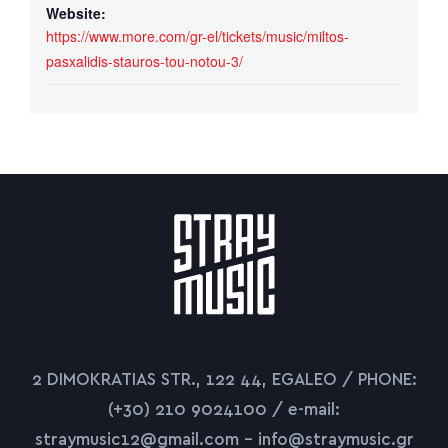
Website:
https://www.more.com/gr-el/tickets/music/miltos-
pasxalidis-stauros-tou-notou-3/
2 DIMOKRATIAS STR., 122 44, EGALEO / PHONE:
(+30) 210 9024100 / e-mail:
straymusic12@gmail.com – info@straymusic.gr