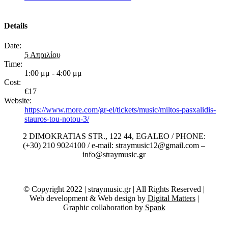
Details
Date:
5 Απριλίου
Time:
1:00 μμ - 4:00 μμ
Cost:
€17
Website:
https://www.more.com/gr-el/tickets/music/miltos-pasxalidis-
stauros-tou-notou-3/
2 DIMOKRATIAS STR., 122 44, EGALEO / PHONE:
(+30) 210 9024100 / e-mail: straymusic12@gmail.com –
info@straymusic.gr
© Copyright 2022 | straymusic.gr | All Rights Reserved |
Web development & Web design by
Digital Matters
|
Graphic collaboration by
Spank