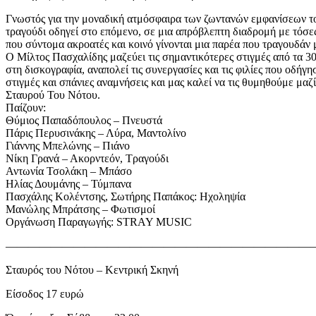
Γνωστός για την μοναδική ατμόσφαιρα των ζωντανών εμφανίσεων το
τραγούδι οδηγεί στο επόμενο, σε μια απρόβλεπτη διαδρομή με τόσε
που σύντομα ακροατές και κοινό γίνονται μια παρέα που τραγουδάν 
Ο Μίλτος Πασχαλίδης μαζεύει τις σημαντικότερες στιγμές από τα 30
στη δισκογραφία, αναπολεί τις συνεργασίες και τις φιλίες που οδήγ
στιγμές και σπάνιες αναμνήσεις και μας καλεί να τις θυμηθούμε μαζ
Σταυρού Του Νότου.
Παίζουν:
Θύμιος Παπαδόπουλος – Πνευστά
Πάρις Περυσινάκης – Λύρα, Μαντολίνο
Γιάννης Μπελώνης – Πιάνο
Νίκη Γρανά – Ακορντεόν, Τραγούδι
Αντωνία Τσολάκη – Μπάσο
Ηλίας Δουμάνης – Τύμπανα
Πασχάλης Κολέντσης, Σωτήρης Παπάκος: Ηχοληψία
Μανώλης Μπράτσης – Φωτισμοί
Οργάνωση Παραγωγής: STRAY MUSIC
———————————————————————————
Σταυρός του Νότου – Κεντρική Σκηνή
Είσοδος 17 ευρώ