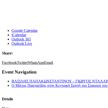
Google Calendar
iCalendar
Outlook 365
Outlook Live
Share:
Facebook
Twitter
WhatsApp
Email
Event Navigation
ΒΑΣΙΛΗΣ ΠΑΠΑΚΩΝΣΤΑΝΤΙΝΟΥ – ΓΙΩΡΓΟΣ ΝΤΑΛΑΡ
Ο Μίλτος Πασχαλίδης στην Κεντρική Σκηνή του Σταυρού του
Details