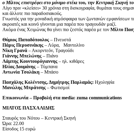
ο Μίλτος επιστρέφει στο μόνιμο στέκι του, την Κεντρική Σκηνή 
Λίγο πριν «κλείσει» 30 χρόνια στη δισκογραφία, θυμάται τους σημα
και άλλοτε πιο παραδοσιακούς.
Γνωστός για την μοναδική ατμόσφαιρα των ζωντανών εμφανίσεων το
ακροατές και κοινό γίνονται μια παρέα που τραγουδάν μαζί.
Ακόμα ένας Χειμώνας θα γίνει πιο ζεστός παρέα με τον
Μίλτο Πασ
Θύμιος Παπαδόπουλος
– Πνευστά
Πάρις Περυσινάκης
– Λύρα, Μαντολίνο
Νίκη Γρανά
– Ακορντεόν, Τραγούδι
Γιάννης Μπελώνης
– Πιάνο
Λάμπης Κουντουρόγιαννης
– ηλ. κιθάρες
Ηλίας Δουμάνης
– Τύμπανα
Αντωνία Τσολάκη
– Μπάσο
Πασχάλης Κολέντσης, Δημήτρης Παρλαμάς:
Ηχοληψία
Μανώλης Μπράτσης
– Φωτισμοί
Επικοινωνία – Προβολή στα media: zuma communications
ΜΙΛΤΟΣ ΠΑΣΧΑΛΙΔΗΣ
Σταυρός του Νότου – Κεντρική Σκηνή
Ώρα: 22.00
Είσοδος 15 ευρώ