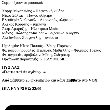
Συμμετέχουν οι μουσικοί:
Χάρης Μιχαηλίδης – Ηλεκτρική κιθάρα
Νίκος Σάλτας – Πιάνο, πλήκτρα
Ελευθερία Ναθαναήλ – Ακορντεόν, πλήκτρα
Αλέκος Κούρτης – τύμπανα
Άκης Αμπράζης – Ηλεκτρικό Μπάσο
Μάκης Τσώτσης “MaCho” – Σαξόφωνο, κλαρίνο
Αλέξανδρος Ζουγανέλης – πνευστά
Ηχοληψία: Νίκος Παππάς – Σάκης Πυριόχος
Φωτισμοί -προβολές: Περικλής Μαθιέλλης – Φίλιππος Τρέπας
Φωτογραφίες προβολών: Μάκης Σιδεράκης
Οργάνωση παραγωγής: STRAY MUSIC
ΠΥΞ ΛΑΞ
«Για τις παλιές αγάπες…»
Από Σάββατο 25 Οκτωβρίου και κάθε Σάββατο στο VOX
ΩΡΑ ΕΝΑΡΞΗΣ: 22:00