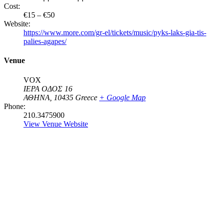
Cost:
€15 – €50
Website:
https://www.more.com/gr-el/tickets/music/pyks-laks-gia-tis-
palies-agapes/
Venue
VOX
ΙΕΡΑ ΟΔΟΣ 16
ΑΘΗΝΑ
,
10435
Greece
+ Google Map
Phone:
210.3475900
View Venue Website