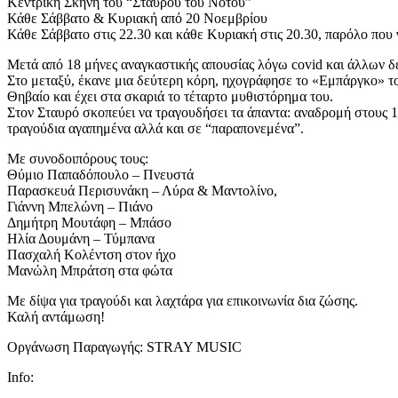
Κεντρική Σκηνή του “Σταυρού του Νότου”
Κάθε Σάββατο & Κυριακή από 20 Νοεμβρίου
Κάθε Σάββατο στις 22.30 και κάθε Κυριακή στις 20.30, παρόλο που 
Μετά από 18 μήνες αναγκαστικής απουσίας λόγω covid και άλλων δ
Στο μεταξύ, έκανε μια δεύτερη κόρη, ηχογράφησε το «Εμπάργκο» 
Θηβαίο και έχει στα σκαριά το τέταρτο μυθιστόρημα του.
Στον Σταυρό σκοπεύει να τραγουδήσει τα άπαντα: αναδρομή στους 14
τραγούδια αγαπημένα αλλά και σε “παραπονεμένα”.
Με συνοδοιπόρους τους:
Θύμιο Παπαδόπουλο – Πνευστά
Παρασκευά Περισυνάκη – Λύρα & Μαντολίνο,
Γιάννη Μπελώνη – Πιάνο
Δημήτρη Μουτάφη – Μπάσο
Ηλία Δουμάνη – Τύμπανα
Πασχαλή Κολέντση στον ήχο
Μανώλη Μπράτση στα φώτα
Με δίψα για τραγούδι και λαχτάρα για επικοινωνία δια ζώσης.
Καλή αντάμωση!
Οργάνωση Παραγωγής: STRAY MUSIC
Info: