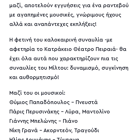
μαζί, αποτελούν εγγυήσεις για ένα ραντεβού
με αγαπημένες μουσικές, γνώριμους ήχους
αλλά και αναπάντεχες εκπλήξεις!
Η φετινή του καλοκαιρινή συναυλία -με
αφετηρία το Κατράκειο Θέατρο Πειραιά- θα
έχει όλα αυτά που χαρακτηρίζουν πια τις
συναυλίες του Μίλτου: δυναμισμό, συγκίνηση
και αυθορμητισμό!
Μαζί του οι μουσικοί:
Θύμιος Παπαδόπουλος – Πνευστά
Πάρις Περυσινάκης – Λύρα, Μαντολίνο
Γιάννης Μπελώνης – Πιάνο
Νίκη Γρανά – Ακορντεόν, Τραγούδι
Ηλίας Δουμάνης – Τύμπανα