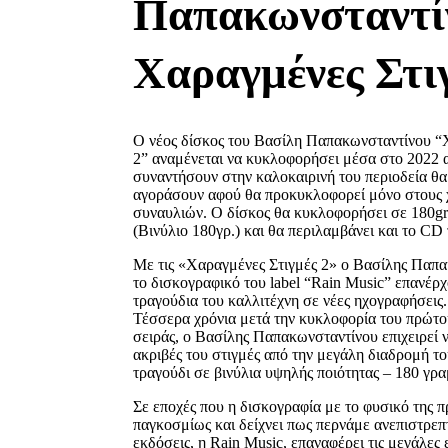
Παπακωνσταντί
Χαραγμένες Στι
Ο νέος δίσκος του Βασίλη Παπακωνσταντίνου “
2” αναμένεται να κυκλοφορήσει μέσα στο 2022 α
συναντήσουν στην καλοκαιρινή του περιοδεία θ
αγοράσουν αφού θα προκυκλοφορεί μόνο στους
συναυλιών. Ο δίσκος θα κυκλοφορήσει σε 180gr
(Βινύλιο 180γρ.) και θα περιλαμβάνει και το CD
Με τις «Xαραγμένες Στιγμές 2» ο Βασίλης Παπα
το δισκογραφικό του label “Rain Music” επανέρ
τραγούδια του καλλιτέχνη σε νέες ηχογραφήσεις.
Τέσσερα χρόνια μετά την κυκλοφορία του πρώτο
σειράς, ο Βασίλης Παπακωνσταντίνου επιχειρεί 
ακριβές του στιγμές από την μεγάλη διαδρομή τ
τραγούδι σε βινύλια υψηλής ποιότητας – 180 γρ
Σε εποχές που η δισκογραφία με το φυσικό της 
παγκοσμίως και δείχνει πως περνάμε ανεπιστρεπτ
εκδόσεις, η Rain Music, επαναφέρει τις μεγάλες 