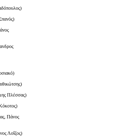
αδόπουλος)
 Σπανός)
Θάνος
ανδρος
οσιακό)
πιθικώτσης)
ίμης Πλέσσας)
 Κόκοτος)
χας, Πάνος
νος Λοΐζος)