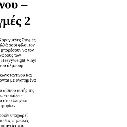
νου –
γμές 2
Χαραγμένες Στιγμές
λλά όσοι φίλοι τον
α μπορέσουν να τον
 χώρους των
 Heavyweight Vinyl
 του άλμπουμ.
κωνσταντίνου και
χονται με αγαπημένα
υ δίσκου αυτής της
να «φυλάξει»
ου στο ελληνικό
αμμαρίων.
προϊόν υποχωρεί
ί στις ψηφιακές
ερμηνείες στο