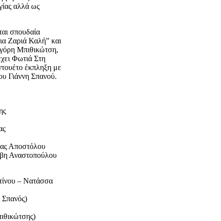
γίας αλλά ως
νται σπουδαία
Μια Ζαριά Καλή” και
γόρη Μπιθικώτση,
χει Φωτιά Στη
ντουέτο έκπληξη με
ου Γιάννη Σπανού.
ης
ας
έας Αποστόλου
ίβη Αναστοπούλου
ίνου – Νατάσσα
ς Σπανός)
πιθικώτσης)