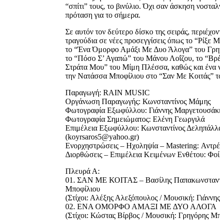
“σπίτι” τους, το βινύλιο. Όχι σαν άσκηση νοσταλ
πρόταση για το σήμερα.
Σε αυτόν τον δεύτερο δίσκο της σειράς, περιέχο
τραγούδια σε νέες προσεγγίσεις όπως το “Ρίξε 
το “Ένα Όμορφο Αμάξι Με Δυο Άλογα” του Γρη
το “Πόσο Σ’ Αγαπώ” του Μάνου Λοΐζου, το “Βρέ
Στράτα Μου” του Μίμη Πλέσσα, καθώς και ένα 
την Νατάσσα Μποφίλιου στο “Σαν Με Κοιτάς” τ
Παραγωγή: RAIN MUSIC
Οργάνωση Παραγωγής: Κωνσταντίνος Μάμης
Φωτογραφία Εξωφύλλου: Γιάννης Μαργετουσάκ
Φωτογραφία Σημειώματος: Ελένη Γεωργιλά
Επιμέλεια Εξωφύλλου: Κωνσταντίνος Δεληπάλλ
(koyrsaros5@yahoo.gr)
Ενορχηστρώσεις – Ηχοληψία – Mastering: Αντρ
Διορθώσεις – Επιμέλεια Κειμένων Ενθέτου: Φο
Πλευρά Α:
01. ΣΑΝ ΜΕ ΚΟΙΤΑΣ – Βασίλης Παπακωνσταντ
Μποφίλιου
(Στίχοι: Αλέξης Αλεξόπουλος / Μουσική: Γιάννη
02. ΕΝΑ ΟΜΟΡΦΟ ΑΜΑΞΙ ΜΕ ΔΥΟ ΑΛΟΓΑ
(Στίχοι: Κώστας Βίρβος / Μουσική: Γρηγόρης Μ